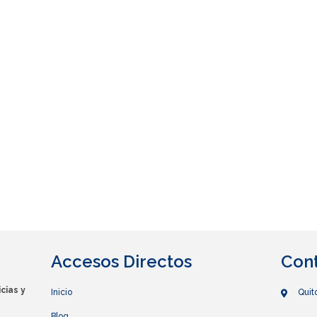
Accesos Directos
Con
cias y
Inicio
Quit
Blog