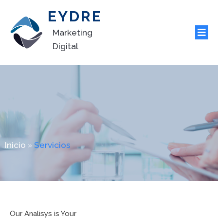
EYDRE
Marketing
Digital
Inicio
»
Servicios
Our Analisys is Your