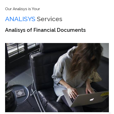
Our Analisys is Your
ANALISYS
Services
Analisys of Financial Documents