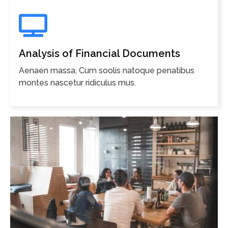
Analysis of Financial Documents
Aenaen massa, Cum soolis natoque penatibus
montes nascetur ridiculus mus.